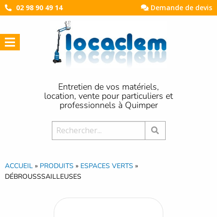
02 98 90 49 14
Demande de devis
Entretien de vos matériels,
location, vente pour particuliers et
professionnels à Quimper
Rechercher:
ACCUEIL
»
PRODUITS
»
ESPACES VERTS
»
DÉBROUSSSAILLEUSES