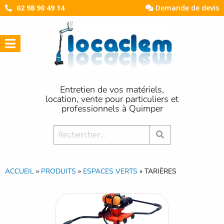
02 98 90 49 14
Demande de devis
Entretien de vos matériels,
location, vente pour particuliers et
professionnels à Quimper
Rechercher:
ACCUEIL
»
PRODUITS
»
ESPACES VERTS
»
TARIÈRES