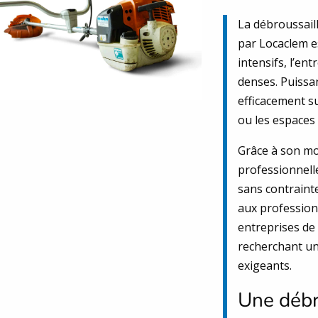
La débroussail
par Locaclem e
intensifs, l’en
denses. Puissa
efficacement sur
ou les espaces 
Grâce à son mo
professionnell
sans contrainte
aux professionn
entreprises de 
recherchant un
exigeants.
Une débr