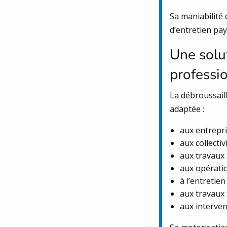
Sa maniabilité 
d’entretien pay
Une solut
professi
La débroussail
adaptée :
aux entrepri
aux collectivi
aux travaux 
aux opératio
à l’entretien
aux travaux 
aux interven