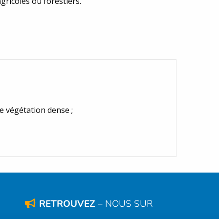
agricoles ou forestiers.
de végétation dense ;
RETROUVEZ
– NOUS SUR