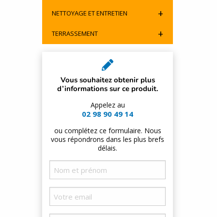
+
NETTOYAGE ET ENTRETIEN
+
TERRASSEMENT
Vous souhaitez obtenir plus
d’informations sur ce produit.
Appelez au
02 98 90 49 14
ou complétez ce formulaire. Nous
vous répondrons dans les plus brefs
délais.
Nom
et
Email
prénom