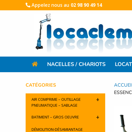
Appelez nous au
02 98 90 49 14
NACELLES / CHARIOTS
LOCAT
CATÉGORIES
ACCUEI
ESSENC
+
AIR COMPRIME – OUTILLAGE
PNEUMATIQUE – SABLAGE
+
BATIMENT – GROS OEUVRE
DÉMOLITION-DÉSAMIANTAGE