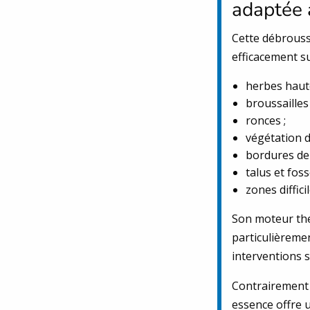
adaptée 
Cette débroussa
efficacement su
herbes haute
broussailles
ronces ;
végétation d
bordures de 
talus et foss
zones diffic
Son moteur the
particulièreme
interventions 
Contrairement 
essence offre 