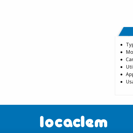
Typ
Mot
Car
Uti
App
Usa